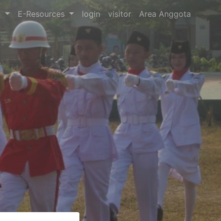
l
E-Resources
login
visitor
Area Anggota